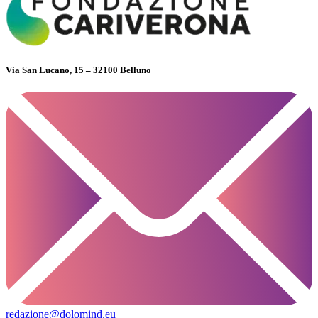
Via San Lucano, 15 – 32100 Belluno
redazione@dolomind.eu