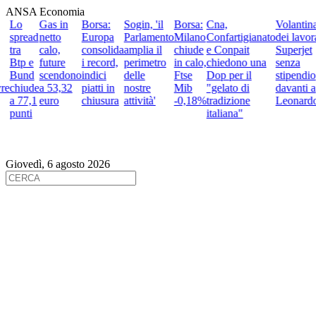
ANSA Economia
Lo
Gas in
Borsa:
Sogin, 'il
Borsa:
Cna,
Volantina
spread
netto
Europa
Parlamento
Milano
Confartigianato
dei lavora
tra
calo,
consolida
amplia il
chiude
e Conpait
Superjet
Btp e
future
i record,
perimetro
in calo,
chiedono una
senza
Bund
scendono
indici
delle
Ftse
Dop per il
stipendio
re
chiude
a 53,32
piatti in
nostre
Mib
"gelato di
davanti a
a 77,1
euro
chiusura
attività'
-0,18%
tradizione
Leonardo
punti
italiana"
Giovedì, 6 agosto 2026