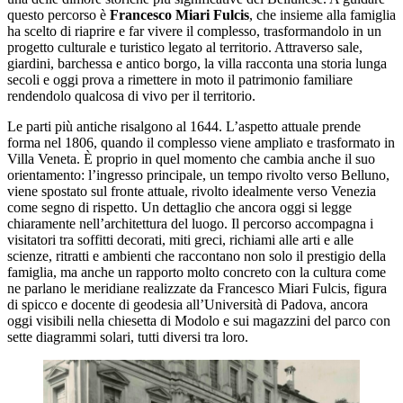
questo percorso è
Francesco Miari Fulcis
, che insieme alla famiglia
ha scelto di riaprire e far vivere il complesso, trasformandolo in un
progetto culturale e turistico legato al territorio. Attraverso sale,
giardini, barchessa e antico borgo, la villa racconta una storia lunga
secoli e oggi prova a rimettere in moto il patrimonio familiare
rendendolo qualcosa di vivo per il territorio.
Le parti più antiche risalgono al 1644. L’aspetto attuale prende
forma nel 1806, quando il complesso viene ampliato e trasformato in
Villa Veneta. È proprio in quel momento che cambia anche il suo
orientamento: l’ingresso principale, un tempo rivolto verso Belluno,
viene spostato sul fronte attuale, rivolto idealmente verso Venezia
come segno di rispetto. Un dettaglio che ancora oggi si legge
chiaramente nell’architettura del luogo. Il percorso accompagna i
visitatori tra soffitti decorati, miti greci, richiami alle arti e alle
scienze, ritratti e ambienti che raccontano non solo il prestigio della
famiglia, ma anche un rapporto molto concreto con la cultura come
ne parlano le meridiane realizzate da Francesco Miari Fulcis, figura
di spicco e docente di geodesia all’Università di Padova, ancora
oggi visibili nella chiesetta di Modolo e sui magazzini del parco con
sette diagrammi solari, tutti diversi tra loro.