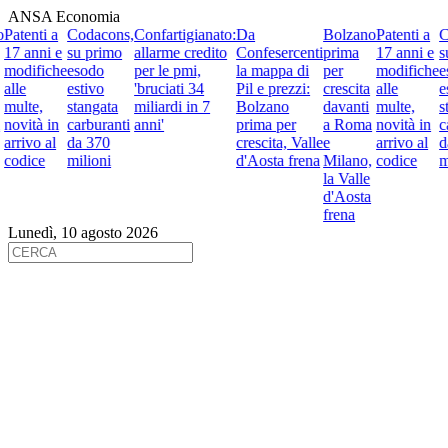
ANSA Economia
atenti a
Codacons,
Confartigianato:
Da
Bolzano
Patenti a
Co
7 anni e
su primo
allarme credito
Confesercenti
prima
17 anni e
su
odifiche
esodo
per le pmi,
la mappa di
per
modifiche
es
lle
estivo
'bruciati 34
Pil e prezzi:
crescita
alle
est
ulte,
stangata
miliardi in 7
Bolzano
davanti
multe,
sta
ovità in
carburanti
anni'
prima per
a Roma
novità in
car
rrivo al
da 370
crescita, Valle
e
arrivo al
da
odice
milioni
d'Aosta frena
Milano,
codice
mil
la Valle
d'Aosta
frena
Lunedì, 10 agosto 2026