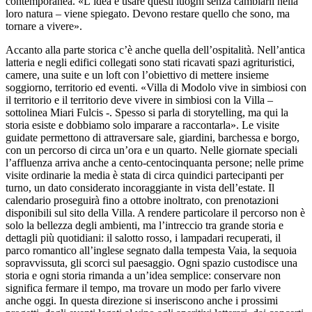
contemporanea. «L’idea è usare questi luoghi senza cambiarli nella
loro natura – viene spiegato. Devono restare quello che sono, ma
tornare a vivere».
Accanto alla parte storica c’è anche quella dell’ospitalità. Nell’antica
latteria e negli edifici collegati sono stati ricavati spazi agrituristici,
camere, una suite e un loft con l’obiettivo di mettere insieme
soggiorno, territorio ed eventi. «Villa di Modolo vive in simbiosi con
il territorio e il territorio deve vivere in simbiosi con la Villa –
sottolinea Miari Fulcis -. Spesso si parla di storytelling, ma qui la
storia esiste e dobbiamo solo imparare a raccontarla». Le visite
guidate permettono di attraversare sale, giardini, barchessa e borgo,
con un percorso di circa un’ora e un quarto. Nelle giornate speciali
l’affluenza arriva anche a cento-centocinquanta persone; nelle prime
visite ordinarie la media è stata di circa quindici partecipanti per
turno, un dato considerato incoraggiante in vista dell’estate. Il
calendario proseguirà fino a ottobre inoltrato, con prenotazioni
disponibili sul sito della Villa. A rendere particolare il percorso non è
solo la bellezza degli ambienti, ma l’intreccio tra grande storia e
dettagli più quotidiani: il salotto rosso, i lampadari recuperati, il
parco romantico all’inglese segnato dalla tempesta Vaia, la sequoia
sopravvissuta, gli scorci sul paesaggio. Ogni spazio custodisce una
storia e ogni storia rimanda a un’idea semplice: conservare non
significa fermare il tempo, ma trovare un modo per farlo vivere
anche oggi. In questa direzione si inseriscono anche i prossimi