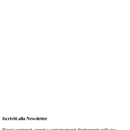
Iscriviti alla Newsletter
Ricevi contenuti, spunti e aggiornamenti direttamente nella tua