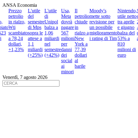
ANSA Economia
Prezzo
L'utile
L'utile
Usa,
Il
Moody's
Nintendo,
S
petrolio
del
di
Meta
petrolio
mette sotto
utile netto
d
,
in rialzo,
semestre
Unipol
dovrà
chiude
revisione per
tra aprile
2
ato
Wti
di Mps
balza a
pagare
in
un possibile
e giugno
A
23
scambiato
sopra le
1,06
567
rialzo a
miglioramento
balza del
d
a 78,24
attese a
miliardi
milioni
New
i rating di Tim
53% a
a
dollari,
1,1
nel
per
York a
810
+1,23%
miliardi
semestre
danni
77,39
milioni di
(+25%)
(+42%)
dei
dollari
euro
social
al
ai
barile
minori
Venerdì, 7 agosto 2026