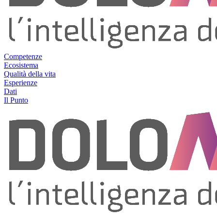
Competenze
Ecosistema
Qualità della vita
Esperienze
Dati
Il Punto