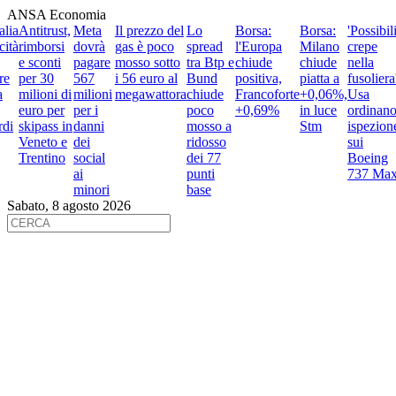
ANSA Economia
lia
Antitrust,
Meta
Il prezzo del
Lo
Borsa:
Borsa:
'Possibili
ità
rimborsi
dovrà
gas è poco
spread
l'Europa
Milano
crepe
e sconti
pagare
mosso sotto
tra Btp e
chiude
chiude
nella
e
per 30
567
i 56 euro al
Bund
positiva,
piatta a
fusoliera'
milioni di
milioni
megawattora
chiude
Francoforte
+0,06%,
Usa
euro per
per i
poco
+0,69%
in luce
ordinano
di
skipass in
danni
mosso a
Stm
ispezione
Veneto e
dei
ridosso
sui
Trentino
social
dei 77
Boeing
ai
punti
737 Max
minori
base
Sabato, 8 agosto 2026