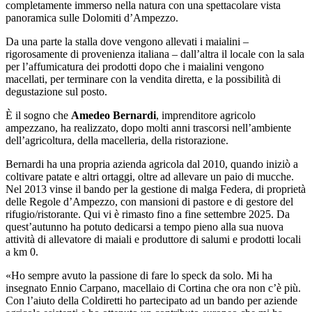
completamente immerso nella natura con una spettacolare vista
panoramica sulle Dolomiti d’Ampezzo.
Da una parte la stalla dove vengono allevati i maialini –
rigorosamente di provenienza italiana – dall’altra il locale con la sala
per l’affumicatura dei prodotti dopo che i maialini vengono
macellati, per terminare con la vendita diretta, e la possibilità di
degustazione sul posto.
È il sogno che
Amedeo Bernardi
, imprenditore agricolo
ampezzano, ha realizzato, dopo molti anni trascorsi nell’ambiente
dell’agricoltura, della macelleria, della ristorazione.
Bernardi ha una propria azienda agricola dal 2010, quando iniziò a
coltivare patate e altri ortaggi, oltre ad allevare un paio di mucche.
Nel 2013 vinse il bando per la gestione di malga Federa, di proprietà
delle Regole d’Ampezzo, con mansioni di pastore e di gestore del
rifugio/ristorante. Qui vi è rimasto fino a fine settembre 2025. Da
quest’autunno ha potuto dedicarsi a tempo pieno alla sua nuova
attività di allevatore di maiali e produttore di salumi e prodotti locali
a km 0.
«Ho sempre avuto la passione di fare lo speck da solo. Mi ha
insegnato Ennio Carpano, macellaio di Cortina che ora non c’è più.
Con l’aiuto della Coldiretti ho partecipato ad un bando per aziende