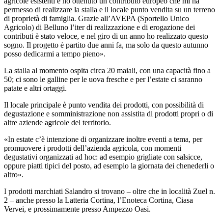
agricole esistenti e ho ottenuto un contributo europeo che mi ha
permesso di realizzare la stalla e il locale punto vendita su un terreno
di proprietà di famiglia. Grazie all’AVEPA (Sportello Unico
Agricolo) di Belluno l’iter di realizzazione e di erogazione dei
contributi è stato veloce, e nel giro di un anno ho realizzato questo
sogno. Il progetto è partito due anni fa, ma solo da questo autunno
posso dedicarmi a tempo pieno».
La stalla al momento ospita circa 20 maiali, con una capacità fino a
50; ci sono le galline per le uova fresche e per l’estate ci saranno
patate e altri ortaggi.
Il locale principale è punto vendita dei prodotti, con possibilità di
degustazione e somministrazione non assistita di prodotti propri o di
altre aziende agricole del territorio.
«In estate c’è intenzione di organizzare inoltre eventi a tema, per
promuovere i prodotti dell’azienda agricola, con momenti
degustativi organizzati ad hoc: ad esempio grigliate con salsicce,
oppure piatti tipici del posto, ad esempio la giornata dei chenederli o
altro».
I prodotti marchiati Salandro si trovano – oltre che in località Zuel n.
2 – anche presso la Latteria Cortina, l’Enoteca Cortina, Ciasa
Vervei, e prossimamente presso Ampezzo Oasi.