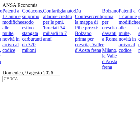
ANSA Economia
Patenti a
Codacons,
Confartigianato:
Da
Bolzano
Patenti a
C
17 anni e
su primo
allarme credito
Confesercenti
prima
17 anni e
su
modifiche
esodo
per le pmi,
la mappa di
per
modifiche
e
alle
estivo
'bruciati 34
Pil e prezzi:
crescita
alle
es
multe,
stangata
miliardi in 7
Bolzano
davanti
multe,
st
novità in
carburanti
anni'
prima per
a Roma
novità in
ca
arrivo al
da 370
crescita, Valle
e
arrivo al
d
codice
milioni
d'Aosta frena
Milano,
codice
mi
la Valle
d'Aosta
frena
Domenica, 9 agosto 2026