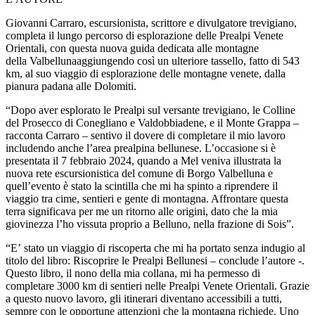
Giovanni Carraro, escursionista, scrittore e divulgatore trevigiano,
completa il lungo percorso di esplorazione delle Prealpi Venete
Orientali, con questa nuova guida dedicata alle montagne
della Valbellunaaggiungendo così un ulteriore tassello, fatto di 543
km, al suo viaggio di esplorazione delle montagne venete, dalla
pianura padana alle Dolomiti.
“Dopo aver esplorato le Prealpi sul versante trevigiano, le Colline
del Prosecco di Conegliano e Valdobbiadene, e il Monte Grappa –
racconta Carraro – sentivo il dovere di completare il mio lavoro
includendo anche l’area prealpina bellunese. L’occasione si è
presentata il 7 febbraio 2024, quando a Mel veniva illustrata la
nuova rete escursionistica del comune di Borgo Valbelluna e
quell’evento è stato la scintilla che mi ha spinto a riprendere il
viaggio tra cime, sentieri e gente di montagna. Affrontare questa
terra significava per me un ritorno alle origini, dato che la mia
giovinezza l’ho vissuta proprio a Belluno, nella frazione di Sois”.
“E’ stato un viaggio di riscoperta che mi ha portato senza indugio al
titolo del libro: Riscoprire le Prealpi Bellunesi – conclude l’autore -.
Questo libro, il nono della mia collana, mi ha permesso di
completare 3000 km di sentieri nelle Prealpi Venete Orientali. Grazie
a questo nuovo lavoro, gli itinerari diventano accessibili a tutti,
sempre con le opportune attenzioni che la montagna richiede. Uno