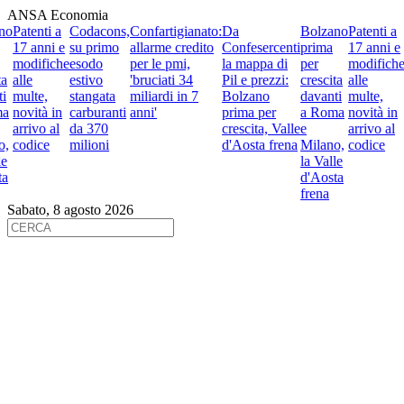
ANSA Economia
o
Patenti a
Codacons,
Confartigianato:
Da
Bolzano
Patenti a
C
17 anni e
su primo
allarme credito
Confesercenti
prima
17 anni e
s
modifiche
esodo
per le pmi,
la mappa di
per
modifiche
e
alle
estivo
'bruciati 34
Pil e prezzi:
crescita
alle
e
multe,
stangata
miliardi in 7
Bolzano
davanti
multe,
s
a
novità in
carburanti
anni'
prima per
a Roma
novità in
c
arrivo al
da 370
crescita, Valle
e
arrivo al
d
,
codice
milioni
d'Aosta frena
Milano,
codice
m
la Valle
a
d'Aosta
frena
Sabato, 8 agosto 2026