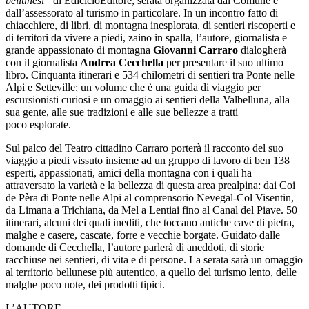
bellunesi”
di EdicicloEditore, serata organizzata dal Comune e
dall’assessorato al turismo in particolare. In un incontro fatto di
chiacchiere, di libri, di montagna inesplorata, di sentieri riscoperti e
di territori da vivere a piedi, zaino in spalla, l’autore, giornalista e
grande appassionato di montagna
Giovanni Carraro
dialogherà
con il giornalista
Andrea Cecchella
per presentare il suo ultimo
libro. Cinquanta itinerari e 534 chilometri di sentieri tra Ponte nelle
Alpi e Setteville: un volume che è una guida di viaggio per
escursionisti curiosi e un omaggio ai sentieri della Valbelluna, alla
sua gente, alle sue tradizioni e alle sue bellezze a tratti
poco esplorate.
Sul palco del Teatro cittadino Carraro porterà il racconto del suo
viaggio a piedi vissuto insieme ad un gruppo di lavoro di ben 138
esperti, appassionati, amici della montagna con i quali ha
attraversato la varietà e la bellezza di questa area prealpina: dai Coi
de Pèra di Ponte nelle Alpi al comprensorio Nevegal-Col Visentin,
da Limana a Trichiana, da Mel a Lentiai fino al Canal del Piave. 50
itinerari, alcuni dei quali inediti, che toccano antiche cave di pietra,
malghe e casere, cascate, forre e vecchie borgate. Guidato dalle
domande di Cecchella, l’autore parlerà di aneddoti, di storie
racchiuse nei sentieri, di vita e di persone. La serata sarà un omaggio
al territorio bellunese più autentico, a quello del turismo lento, delle
malghe poco note, dei prodotti tipici.
L’AUTORE