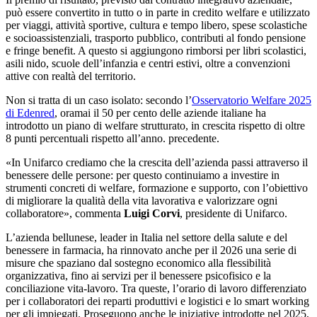
può essere convertito in tutto o in parte in credito welfare e utilizzato
per viaggi, attività sportive, cultura e tempo libero, spese scolastiche
e socioassistenziali, trasporto pubblico, contributi al fondo pensione
e fringe benefit. A questo si aggiungono rimborsi per libri scolastici,
asili nido, scuole dell’infanzia e centri estivi, oltre a convenzioni
attive con realtà del territorio.
Non si tratta di un caso isolato: secondo l’
Osservatorio Welfare 2025
di Edenred
, oramai il 50 per cento delle aziende italiane ha
introdotto un piano di welfare strutturato, in crescita rispetto di oltre
8 punti percentuali rispetto all’anno. precedente.
«In Unifarco crediamo che la crescita dell’azienda passi attraverso il
benessere delle persone: per questo continuiamo a investire in
strumenti concreti di welfare, formazione e supporto, con l’obiettivo
di migliorare la qualità della vita lavorativa e valorizzare ogni
collaboratore», commenta
Luigi Corvi
, presidente di Unifarco.
L’azienda bellunese, leader in Italia nel settore della salute e del
benessere in farmacia, ha rinnovato anche per il 2026 una serie di
misure che spaziano dal sostegno economico alla flessibilità
organizzativa, fino ai servizi per il benessere psicofisico e la
conciliazione vita-lavoro. Tra queste, l’orario di lavoro differenziato
per i collaboratori dei reparti produttivi e logistici e lo smart working
per gli impiegati. Proseguono anche le iniziative introdotte nel 2025,