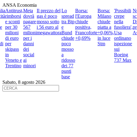
ANSA Economia
ia
Antitrust,
Meta
Il prezzo del
Lo
Borsa:
Borsa:
'Possibili
Nu
tà
rimborsi
dovrà
gas è poco
spread
l'Europa
Milano
crepe
sci
e sconti
pagare
mosso sotto
tra Btp
chiude
chiude
nella
Dia
per 30
567
i 56 euro al
e
positiva,
piatta a
fusoliera',
pre
milioni
milioni
megawattora
Bund
Francoforte
+0,06%,
Usa
As
di euro
per i
chiude
+0,69%
in luce
ordinano
i
per
danni
poco
Stm
ispezione
skipass
dei
mosso
sui
in
social
a
Boeing
Veneto e
ai
ridosso
737 Max
Trentino
minori
dei 77
punti
base
Sabato, 8 agosto 2026